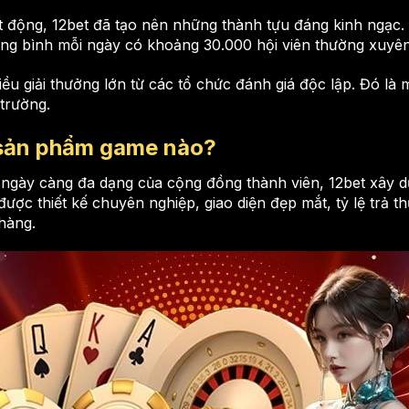
t động, 12bet đã tạo nên những thành tựu đáng kinh ngạc. 
ung bình mỗi ngày có khoảng 30.000 hội viên thường xuyên
u giải thưởng lớn từ các tổ chức đánh giá độc lập. Đó là 
 trường.
sản phẩm game nào?
í ngày càng đa dạng của cộng đồng thành viên, 12bet xây 
được thiết kế chuyên nghiệp, giao diện đẹp mắt, tỷ lệ trả
hàng.