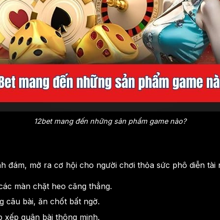
12bet mang đến những sản phẩm game nào?
h đám, mở ra cơ hội cho người chơi thỏa sức phô diễn tài n
 các màn chặt heo căng thẳng.
 câu bài, ăn chốt bất ngờ.
ắp xếp quân bài thông minh.