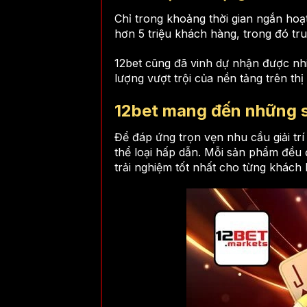
Chỉ trong khoảng thời gian ngắn hoạ
hơn 5 triệu khách hàng, trong đó tr
12bet cũng đã vinh dự nhận được nhiề
lượng vượt trội của nền tảng trên thị
12bet mang đến những 
Để đáp ứng trọn vẹn nhu cầu giải tr
thể loại hấp dẫn. Mỗi sản phẩm đều 
trải nghiệm tốt nhất cho từng khách 