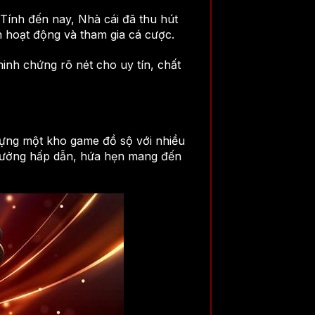
Tính đến nay, Nhà cái đã thu hút
 hoạt động và tham gia cá cược.
minh chứng rõ nét cho uy tín, chất
dựng một kho game đồ sộ với nhiều
 thưởng hấp dẫn, hứa hẹn mang đến